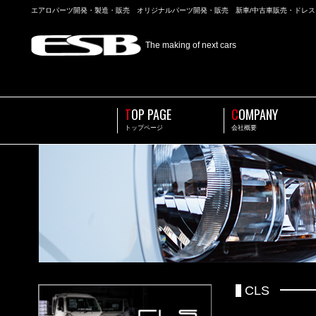
エアロパーツ開発・製造・販売 オリジナルパーツ開発・販売 新車/中古車販売・ドレ
The making of next cars
T
OP PAGE
C
OMPANY
トップページ
会社概要
CLS