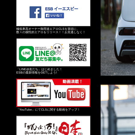
極低車高オーナー御用達エアロCLSを筆頭に、
数々の個性的エアロをリリース！！お見逃しなく！
「LINE@友だち」はじめました！
ESBの最新情報をGETしよう!
「YouTube」にてCLSに関する動画をアップ！